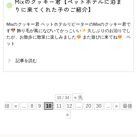
Mixのクッキー君【ペットホテルに泊ま
りに来てくれた子のご紹介】
Mixのクッキー君 ペットホテルリピーターのMixのクッキー君で
す
飾り毛が風になびいてかっこいい
久しぶりのお泊りでし
たが、お散歩に散策に楽しみました
また遊びに来てね
ペ
ット
記事を読む
« 先
10 / 34
頭
«
...
8
9
10
11
12
...
20
30
...
»
最後
»