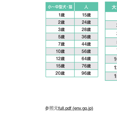
参照元
full.pdf (env.go.jp)