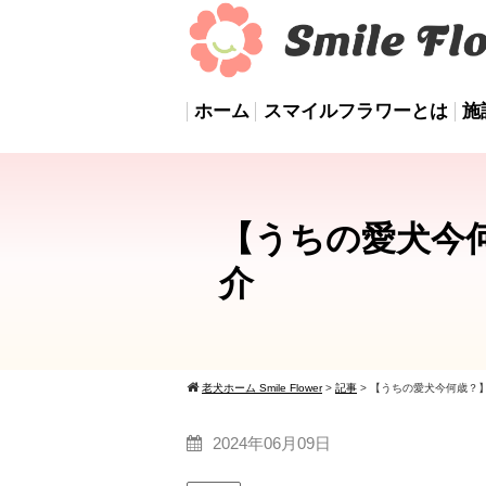
ホーム
スマイルフラワーとは
施
【うちの愛犬今
介
老犬ホーム Smile Flower
>
記事
>
【うちの愛犬今何歳？
2024年06月09日