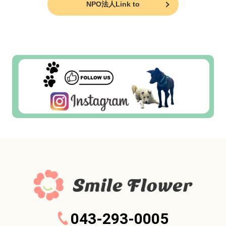
NPO法人Link to
043-293-0005